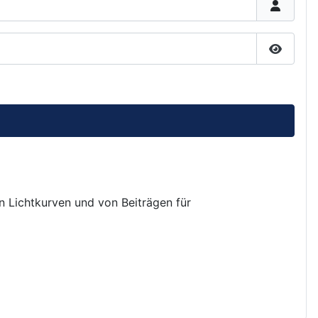
Passwor
on Lichtkurven und von Beiträgen für