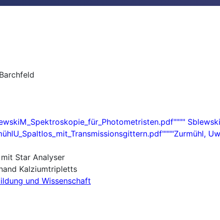
Barchfeld
skiM_Spektroskopie_für_Photometristen.pdf"""" Sblewski,
U_Spaltlos_mit_Transmissionsgittern.pdf""""Zurmühl, Uwe
mit Star Analyser
and Kalziumtripletts
bildung und Wissenschaft