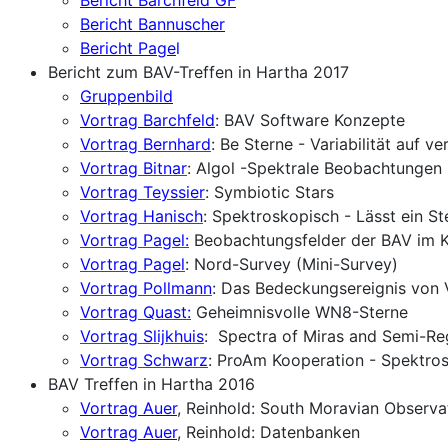
Bericht Bannuscher
Bericht Page
l
Bericht zum BAV-Treffen in Hartha 2017
Gruppenbild
Vortrag Barchfeld
: BAV Software Konzepte
Vortrag Bernhard
: Be Sterne - Variabilität auf v
Vortrag Bitnar
: Algol -Spektrale Beobachtungen 
Vortrag Teyssier
: Symbiotic Stars
Vortrag Hanisch
: Spektroskopisch - Lässt ein Ste
Vortrag Pagel:
Beobachtungsfelder der BAV im 
Vortrag Pagel
: Nord-Survey (Mini-Survey)
Vortrag Pollmann
: Das Bedeckungsereignis von
Vortrag Quast:
Geheimnisvolle WN8-Sterne
Vortrag Slijkhuis
: Spectra of Miras and Semi-Re
Vortrag Schwarz
: ProAm Kooperation - Spektros
BAV Treffen in Hartha 2016
Vortrag Auer
, Reinhold: South Moravian Observa
Vortrag Auer
, Reinhold: Datenbanken