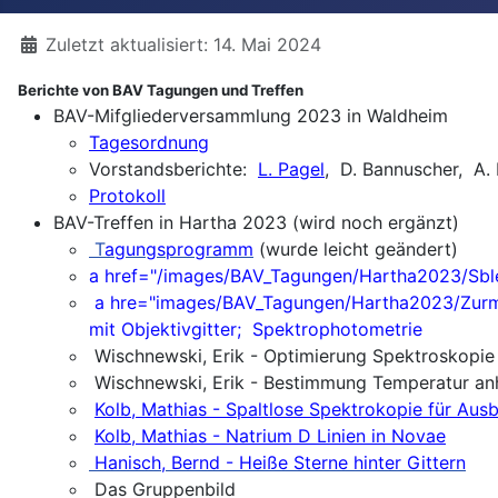
Details
Zuletzt aktualisiert: 14. Mai 2024
Berichte von BAV Tagungen und Treffen
BAV-Mifgliederversammlung 2023 in Waldheim
Tagesordnung
Vorstandsberichte:
L. Pagel
, D. Bannuscher, A. 
Protokoll
BAV-Treffen in Hartha 2023 (wird noch ergänzt)
T
agungsprogramm
(wurde leicht geändert)
a href="/images/BAV_Tagungen/Hartha2023/Sblew
a hre="images/BAV_Tagungen/Hartha2023/Zurmühl
mit Objektivgitter; Spektrophotometrie
Wischnewski, Erik - Optimierung Spektroskopie 
Wischnewski, Erik - Bestimmung Temperatur anh
Kolb, Mathias - Spaltlose Spektrokopie für Aus
Kolb, Mathias - Natrium D Linien in Novae
Hanisch, Bernd - Heiße Sterne hinter Gittern
Das Gruppenbild