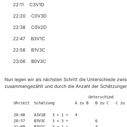
22:11 C3V1D
22:20 C0V3D
22:38 C0V2D
22:47 B3V1C
22:56 B1V3C
23:06 B0V3C
Nun legen wir als nächsten Schritt die Unterschiede zwi
zusammengezählt und durch die Anzahl der Schätzungen 
                                     Unterschied  

    Uhrzeit  Schätzung         A zu B   B zu C   C zu 
    20:48    A3V1B   3 + 1 =   4

    20:57    B3V3C   3 + 3 =            6

    21:09    B3V1C   3 + 1 =            4
