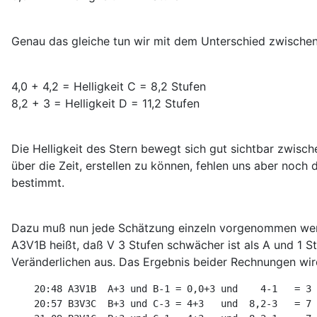
Genau das gleiche tun wir mit dem Unterschied zwische
4,0 + 4,2 = Helligkeit C = 8,2 Stufen
8,2 + 3 = Helligkeit D = 11,2 Stufen
Die Helligkeit des Stern bewegt sich gut sichtbar zwisch
über die Zeit, erstellen zu können, fehlen uns aber noch 
bestimmt.
Dazu muß nun jede Schätzung einzeln vorgenommen werde
A3V1B heißt, daß V 3 Stufen schwächer ist als A und 1 S
Veränderlichen aus. Das Ergebnis beider Rechnungen wir
    20:48 A3V1B  A+3 und B-1 = 0,0+3 und    4-1   = 3 
    20:57 B3V3C  B+3 und C-3 = 4+3   und  8,2-3   = 7 