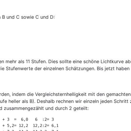
n B und C sowie C und D:
en mehr als 11 Stufen. Dies sollte eine schöne Lichtkurve a
die Stufenwerte der einzelnen Schätzungen. Bis jetzt haben w
n, indem die Vergleichsternhelligkeit mit den gemachten 
tufe heller als B). Deshalb rechnen wir einzeln jeden Schr
d zusammengezählt und durch 2 geteilt:
 + 3  =  6,0   6  :2= 3

 + 5,2= 12,2  12,2:2= 6,1
