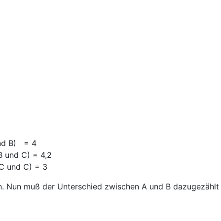
hen A und B) = 4
hen B und C) = 4,2
hen C und C) = 3
en. Nun muß der Unterschied zwischen A und B dazugezählt