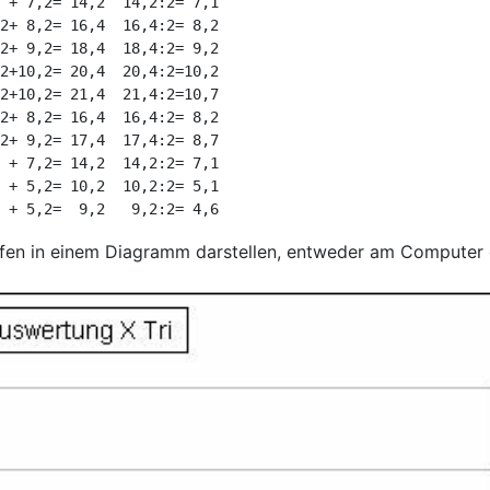
 + 7,2= 14,2  14,2:2= 7,1

2+ 8,2= 16,4  16,4:2= 8,2

2+ 9,2= 18,4  18,4:2= 9,2

2+10,2= 20,4  20,4:2=10,2

2+10,2= 21,4  21,4:2=10,7

2+ 8,2= 16,4  16,4:2= 8,2

2+ 9,2= 17,4  17,4:2= 8,7

 + 7,2= 14,2  14,2:2= 7,1

 + 5,2= 10,2  10,2:2= 5,1

fen in einem Diagramm darstellen, entweder am Computer o