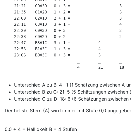
    21:21    C0V3D   0 + 3 =                     3

    21:35    C1V2D   1 + 2 =                     3

    22:00    C2V1D   2 + 1 =                     3

    22:11    C3V1D   3 + 1 =                     4

    22:20    C0V3D   0 + 3 =                     3

    22:38    C0V2D   0 + 2 =                     2

    22:47    B3V1C   3 + 1 =            4

    22:56    B1V3C   1 + 3 =            4

    23:06    B0V3C   0 + 3 =            3

                               _        _        _

                               4        21       18

Unterschied A zu B: 4 : 1 (1 Schätzung zwisc
Unterschied B zu C: 21: 5 (5 Schätzungen zwisc
Unterschied C zu D: 18: 6 (6 Schätzungen zwisc
Der hellste Stern (A) wird immer mit Stufe 0,0 angegeb
0,0 + 4 = Helligkeit B = 4 Stufen