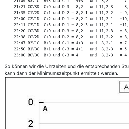
    21:09 B3V1C  B+3 und C-1 = 4+3   und  8,2-1   = 7 
    21:21 C0V3D  C+0 und D-3 = 8,2   und 11,2-3   = 8,
    21:35 C1V2D  C+1 und D-2 = 8,2+1 und 11,2-2   = 9,
    22:00 C2V1D  C+2 und D-1 = 8,2+2 und 11,2-1   =10,
    22:11 C3V1D  C+3 und D-1 = 8,2+3 und 11,2-1   =11,
    22:20 C0V3D  C+0 und D-3 = 8,2   und 11,2-3   = 8,
    22:38 C0V2D  C+0 und D-2 = 8,2   und 11,2-2   = 8,
    22:47 B3V1C  B+3 und C-1 = 4+3   und  8,2-1   = 7 
    22:56 B1V3C  B+1 und C-3 = 4+1   und  8,2-3   = 5 
So können wir die Uhrzeiten und die entsprechenden Stu
kann dann der Minimumszeitpunkt ermittelt werden.