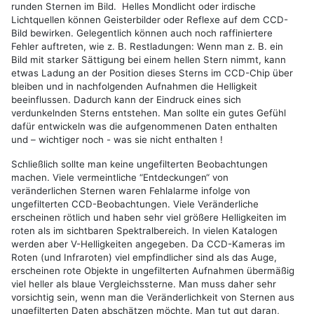
runden Sternen im Bild. Helles Mondlicht oder irdische
Lichtquellen können Geisterbilder oder Reflexe auf dem CCD-
Bild bewirken. Gelegentlich können auch noch raffiniertere
Fehler auftreten, wie z. B. Restladungen: Wenn man z. B. ein
Bild mit starker Sättigung bei einem hellen Stern nimmt, kann
etwas Ladung an der Position dieses Sterns im CCD-Chip über
bleiben und in nachfolgenden Aufnahmen die Helligkeit
beeinflussen. Dadurch kann der Eindruck eines sich
verdunkelnden Sterns entstehen. Man sollte ein gutes Gefühl
dafür entwickeln was die aufgenommenen Daten enthalten
und – wichtiger noch - was sie nicht enthalten !
Schließlich sollte man keine ungefilterten Beobachtungen
machen. Viele vermeintliche “Entdeckungen“ von
veränderlichen Sternen waren Fehlalarme infolge von
ungefilterten CCD-Beobachtungen. Viele Veränderliche
erscheinen rötlich und haben sehr viel größere Helligkeiten im
roten als im sichtbaren Spektralbereich. In vielen Katalogen
werden aber V-Helligkeiten angegeben. Da CCD-Kameras im
Roten (und Infraroten) viel empfindlicher sind als das Auge,
erscheinen rote Objekte in ungefilterten Aufnahmen übermäßig
viel heller als blaue Vergleichssterne. Man muss daher sehr
vorsichtig sein, wenn man die Veränderlichkeit von Sternen aus
ungefilterten Daten abschätzen möchte. Man tut gut daran,