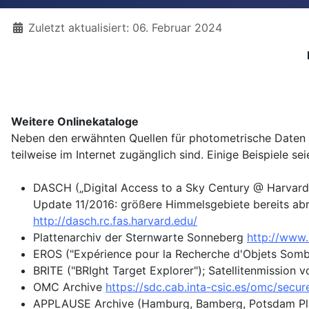
Details
Zuletzt aktualisiert: 06. Februar 2024
Weitere Onlinekataloge
Neben den erwähnten Quellen für photometrische Daten gi
teilweise im Internet zugänglich sind. Einige Beispiele s
DASCH („Digital Access to a Sky Century @ Harvard”
Update 11/2016: größere Himmelsgebiete bereits ab
http://dasch.rc.fas.harvard.edu/
Plattenarchiv der Sternwarte Sonneberg
http://www.
EROS ("Expérience pour la Recherche d'Objets Sombr
BRITE ("BRIght Target Explorer"); Satellitenmission
OMC Archive
https://sdc.cab.inta-csic.es/omc/secu
APPLAUSE Archive (Hamburg, Bamberg, Potsdam Pl