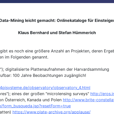
Data-Mining leicht gemacht: Onlinekataloge für Einsteige
Klaus Bernhard und Stefan Hümmerich
bt es noch eine größere Anzahl an Projekten, deren Ergebn
eien im Folgenden genannt.
); digitalisierte Plattenaufnahmen der Harvardsammlung
rufbar: 100 Jahre Beobachtungen zugänglich!
4pisysteme.de/observatory/observatory_4.html
es"); eines der großen "microlensing surveys"
http://eros.i
 von Österreich, Kanada und Polen
http://www.brite-constellat
re/form_busqueda.jsp?resetForm=true
atten)
https://www.plate-archive.org/applause/