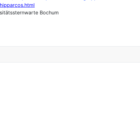
/hipparcos.html
rsitätssternwarte Bochum