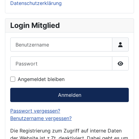
Datenschutzerklärung
Login Mitglied
Benutzername
Passwort
Passwor
Angemeldet bleiben
Anmelden
Passwort vergessen?
Benutzername vergessen?
Die Registrierung zum Zugriff auf interne Daten
der Website ist z.Zt. deaktiviert. Dabei geht es um